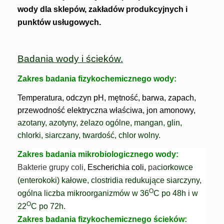
wody dla sklepów, zakładów produkcyjnych i
punktów usługowych.
Badania wody i ścieków.
Zakres badania fizykochemicznego wody:
Temperatura, odczyn pH, mętność, barwa, zapach,
przewodność elektryczna właściwa, jon amonowy,
azotany,
azotyny, żelazo ogólne, mangan, glin,
chlorki, siarczany, twardość,
chlor wolny.
Zakres badania mikrobiologicznego wody:
Bakterie grupy coli,
Escherichia coli,
pa
ciorkowce
(enterokoki) kałowe, clostridia redukujące siarczyny,
O
ogólna liczba mikroorganizmów w
36
C po 48h i w
O
22
C po 72h.
Zakres badania fizykochemicznego ścieków: