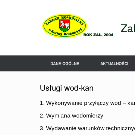
Skip
to
content
Za
DANE OGÓLNE
AKTUALNOŚCI
Usługi wod-kan
1. Wykonywanie przyłąc
2. Wymiana wodomierzy
3. Wydawanie warunków techniczny